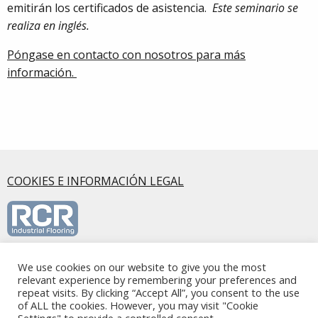
emitirán los certificados de asistencia.
Este seminario se
realiza en inglés.
Póngase en contacto con nosotros para más
información.
COOKIES E INFORMACIÓN LEGAL
We use cookies on our website to give you the most
RCR Industrial Flooring S.L.U., Calle Mirasierra, 5 2ºA, 28220,
relevant experience by remembering your preferences and
Majadahonda, Madrid - Spain
repeat visits. By clicking “Accept All”, you consent to the use
© Copyright RCR Industrial Flooring. Alle Rechte vorbehalten.
of ALL the cookies. However, you may visit "Cookie