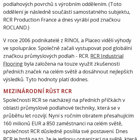
podlahových povrchů s výrobním oddělením. (Toto
oddělení je následně součástí samostatného subjektu,
RCR Production France a dnes vyrábí pod značkou
ROCLAND.)
V roce 2006 podnikatelé z RINOL a Placeo viděli výhody
ve spolupráce. Společně začali vystupovat pod globální
značkou průmyslových podlah - RCR.
RCR Industrial
Flooring
byla založena na touze využít zkušenosti
předních značek na celém světě a dosáhnout nejlepších
výsledků. Tyto hodnoty platí dodnes.
MEZINÁRODNÍ RŮST RCR
Společnosti RCR se nacházejí na předních příčkách v
oblasti průmyslové podlahové techniky, která se v
průběhu let rozvíjí. Nyní s ročním obratem přesahujícím
160 milionů EUR a 850 zaměstnanci na celém světě,
společnost RCR důsledně posílila své postavení. Dnes
RCR je hrdá na to, že je jedinou organizací na světě, která