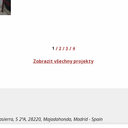
1
2
3
4
Zobrazit všechny projekty
irasierra, 5 2ºA, 28220, Majadahonda, Madrid - Spain
le Rechte vorbehalten.