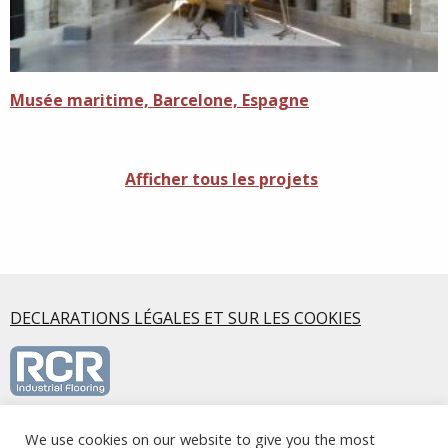
Musée maritime, Barcelone, Espagne
Afficher tous les projets
DECLARATIONS LÉGALES ET SUR LES COOKIES
We use cookies on our website to give you the most
RCR Industrial Flooring S.L.U., Calle Mirasierra, 5 2ºA, 28220,