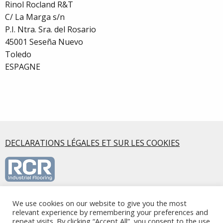
Rinol Rocland R&T
C/ La Marga s/n
P.I. Ntra. Sra. del Rosario
45001 Seseña Nuevo
Toledo
ESPAGNE
DECLARATIONS LÉGALES ET SUR LES COOKIES
We use cookies on our website to give you the most
RCR Industrial Flooring S.L.U., Calle Mirasierra, 5 2ºA, 28220,
relevant experience by remembering your preferences and
Majadahonda, Madrid - Spain
repeat visits. By clicking “Accept All”, you consent to the use